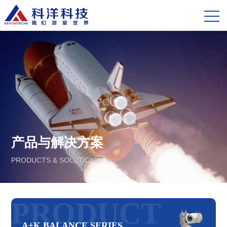
产品与解决方案
PRODUCTS & SOLUTIONS
PRODUCT
A+K BALANCE SERIES