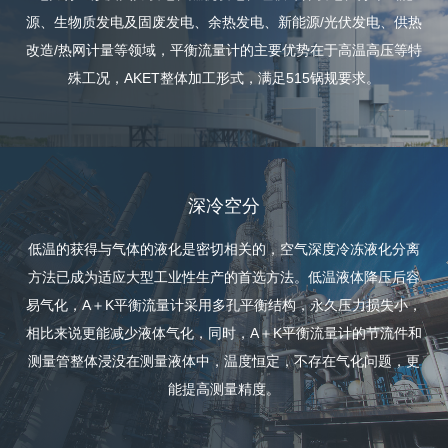
源、生物质发电及固废发电、余热发电、新能源/光伏发电、供热
改造/热网计量等领域，平衡流量计的主要优势在于高温高压等特
殊工况，AKET整体加工形式，满足515锅规要求。
深冷空分
低温的获得与气体的液化是密切相关的，空气深度冷冻液化分离
方法已成为适应大型工业性生产的首选方法。低温液体降压后容
易气化，A＋K平衡流量计采用多孔平衡结构，永久压力损失小，
相比来说更能减少液体气化，同时，A＋K平衡流量计的节流件和
测量管整体浸没在测量液体中，温度恒定，不存在气化问题，更
能提高测量精度。